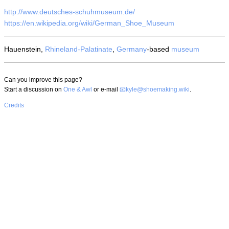
http://www.deutsches-schuhmuseum.de/
https://en.wikipedia.org/wiki/German_Shoe_Museum
Hauenstein,
Rhineland-Palatinate
,
Germany
-based
museum
Can you improve this page?
Start a discussion on
One & Awl
or e-mail
kyle@shoemaking.wiki
.
Credits